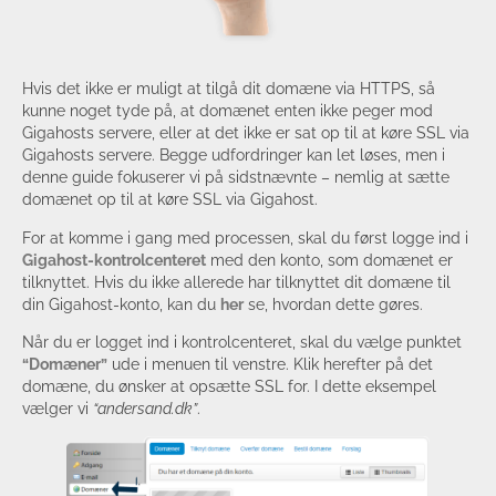
Hvis det ikke er muligt at tilgå dit domæne via HTTPS, så
kunne noget tyde på, at domænet enten ikke peger mod
Gigahosts servere, eller at det ikke er sat op til at køre SSL via
Gigahosts servere. Begge udfordringer kan let løses, men i
denne guide fokuserer vi på sidstnævnte – nemlig at sætte
domænet op til at køre SSL via Gigahost.
For at komme i gang med processen, skal du først logge ind i
Gigahost-kontrolcenteret
med den konto, som domænet er
tilknyttet. Hvis du ikke allerede har tilknyttet dit domæne til
din Gigahost-konto, kan du
her
se, hvordan dette gøres.
Når du er logget ind i kontrolcenteret, skal du vælge punktet
“Domæner”
ude i menuen til venstre. Klik herefter på det
domæne, du ønsker at opsætte SSL for. I dette eksempel
vælger vi
“andersand.dk”
.