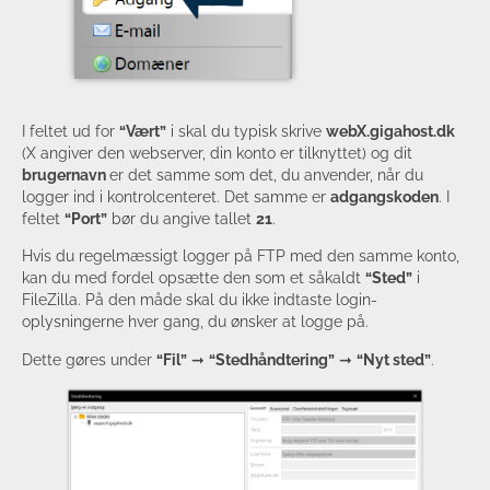
I feltet ud for
“Vært”
i skal du typisk skrive
webX.gigahost.dk
(X angiver den webserver, din konto er tilknyttet) og dit
brugernavn
er det samme som det, du anvender, når du
logger ind i kontrolcenteret. Det samme er
adgangskoden
. I
feltet
“Port”
bør du angive tallet
21
.
Hvis du regelmæssigt logger på FTP med den samme konto,
kan du med fordel opsætte den som et såkaldt
“Sted”
i
FileZilla. På den måde skal du ikke indtaste login-
oplysningerne hver gang, du ønsker at logge på.
Dette gøres under
“Fil”
➞
“Stedhåndtering”
➞
“Nyt sted”
.