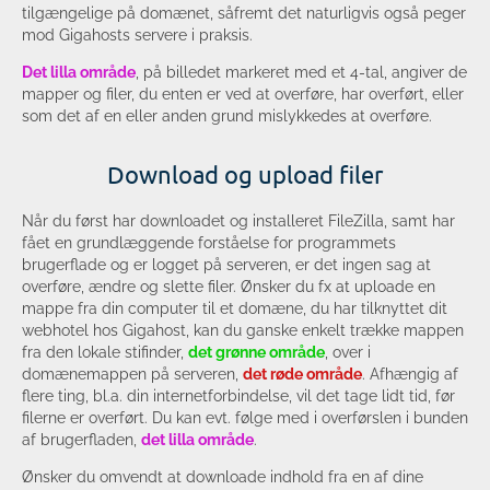
tilgængelige på domænet, såfremt det naturligvis også peger
mod Gigahosts servere i praksis.
Det lilla område
, på billedet markeret med et 4-tal, angiver de
mapper og filer, du enten er ved at overføre, har overført, eller
som det af en eller anden grund mislykkedes at overføre.
Download og upload filer
Når du først har downloadet og installeret FileZilla, samt har
fået en grundlæggende forståelse for programmets
brugerflade og er logget på serveren, er det ingen sag at
overføre, ændre og slette filer. Ønsker du fx at uploade en
mappe fra din computer til et domæne, du har tilknyttet dit
webhotel hos Gigahost, kan du ganske enkelt trække mappen
fra den lokale stifinder,
det grønne område
, over i
domænemappen på serveren,
det røde område
. Afhængig af
flere ting, bl.a. din internetforbindelse, vil det tage lidt tid, før
filerne er overført. Du kan evt. følge med i overførslen i bunden
af brugerfladen,
det lilla område
.
Ønsker du omvendt at downloade indhold fra en af dine