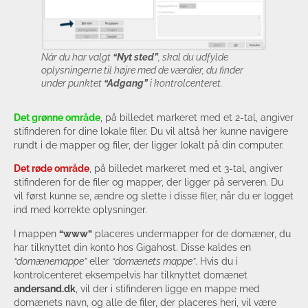
Når du har valgt
“Nyt sted”
, skal du udfylde
oplysningerne til højre med de værdier, du finder
under punktet
“Adgang”
i kontrolcenteret.
Det grønne område
, på billedet markeret med et 2-tal, angiver
stifinderen for dine lokale filer. Du vil altså her kunne navigere
rundt i de mapper og filer, der ligger lokalt på din computer.
Det røde område
, på billedet markeret med et 3-tal, angiver
stifinderen for de filer og mapper, der ligger på serveren. Du
vil først kunne se, ændre og slette i disse filer, når du er logget
ind med korrekte oplysninger.
I mappen
“www”
placeres undermapper for de domæner, du
har tilknyttet din konto hos Gigahost. Disse kaldes en
“domænemappe”
eller
“domænets mappe”
. Hvis du i
kontrolcenteret eksempelvis har tilknyttet domænet
andersand.dk
, vil der i stifinderen ligge en mappe med
domænets navn, og alle de filer, der placeres heri, vil være